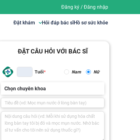
Đăng ký
/
Đăng nhập
Đặt khám
Hỏi đáp bác sĩ
Hồ sơ sức khỏe
ĐẶT CÂU HỎI VỚI BÁC SĨ
Tuổi
Nam
Nữ
Chọn chuyên khoa