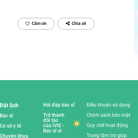
Cảm ơn
Chia sẻ
Đặt lịch
Hỏi đáp bác sĩ
Điều khoản sử dụng
Trở thành
Chính sách bảo mật
Bác sĩ
đối tác
Quy chế hoạt động
của IVIE -
Cơ sở y tế
Bác sĩ ơi
Trung tâm trợ giúp
Chuyên khoa