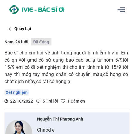
Quay Lại
Nam, 26 tuổi
Đã đóng
Bác sĩ cho em hỏi về tình trạng người bị nhiễm hiv ạ. Em
có qh với gmd có sử dụng bao cao su ạ từ hôm 5/9tới
15/9 em có đi xét nghiệm thì cho âm tính,mà từ 15/9 tới
nay thì móg tay móng chân có chuyển màu,cổ họng có
chất dịch nhầy,có rát cổ họng ạ
Xét nghiệm
22/10/2022
5
Trả lời
1
Cảm ơn
Nguyễn Thị Phương Anh
Chaod e