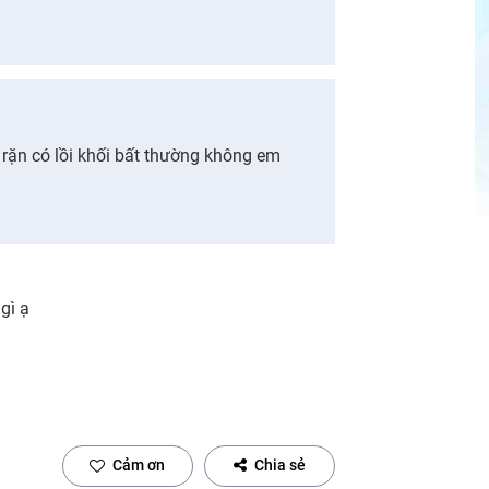
i rặn có lồi khối bất thường không em
gì ạ
Cảm ơn
Chia sẻ