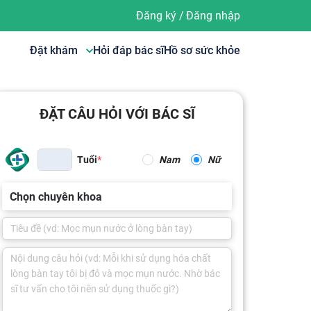
Đăng ký
/
Đăng nhập
Đặt khám
Hỏi đáp bác sĩ
Hồ sơ sức khỏe
ĐẶT CÂU HỎI VỚI BÁC SĨ
Tuổi
Nam
Nữ
Chọn chuyên khoa