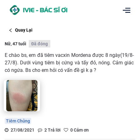
Quay Lại
Nữ, 47 tuổi
Đã đóng
E chào bs, em đã tiêm vacxin Mordena được 8 ngày(19/8-
27/8). Dưới vùng tiêm bị cứng và tấy đỏ, nóng. Cảm giác
có ngứa. Bs cho em hỏi có vấn đề gì k ạ ?
Tiêm Chủng
27/08/2021
2
Trả lời
0
Cảm ơn