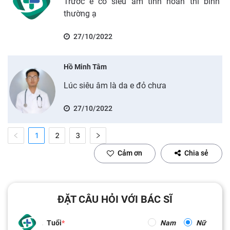
Trước e có siêu âm tinh hoàn thì bình
thường ạ
27/10/2022
Hồ Minh Tâm
Lúc siêu âm là da e đỏ chưa
27/10/2022
1
2
3
Cảm ơn
Chia sẻ
ĐẶT CÂU HỎI VỚI BÁC SĨ
Tuổi
Nam
Nữ