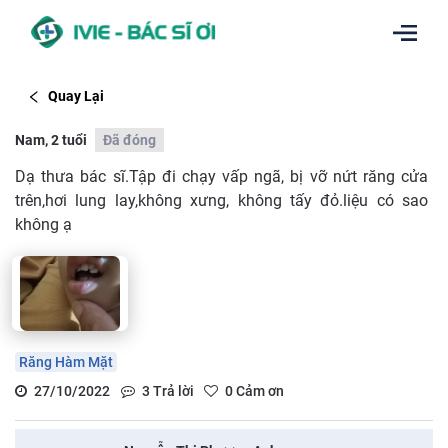
Quay Lại
Nam, 2 tuổi
Đã đóng
Dạ thưa bác sĩ.Tập đi chạy vấp ngã, bị vỡ nứt răng cửa
trên,hơi lung lay,không xưng, không tấy đỏ.liệu có sao
không ạ
Răng Hàm Mặt
27/10/2022
3
Trả lời
0
Cảm ơn