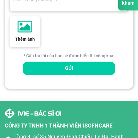
khám
Thêm ảnh
* Câu trả lời của bạn sẽ được hiển thị công khai
GỬI
CÔNG TY TNHH 1 THÀNH VIÊN ISOFHCARE
Tầng 3, số 35 Nguyễn Đình Chiểu, Lê Đại Hành,