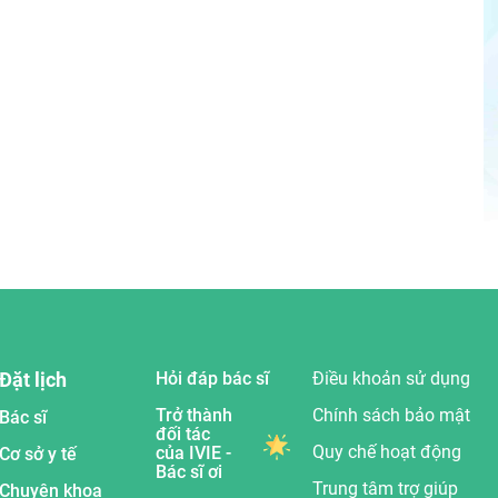
Đặt lịch
Hỏi đáp bác sĩ
Điều khoản sử dụng
Trở thành
Chính sách bảo mật
Bác sĩ
đối tác
Quy chế hoạt động
của IVIE -
Cơ sở y tế
Bác sĩ ơi
Trung tâm trợ giúp
Chuyên khoa