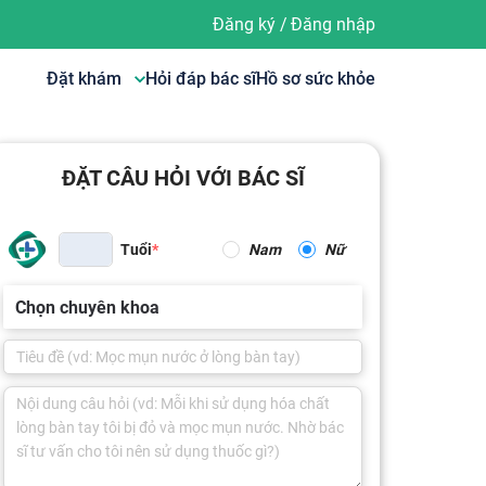
Đăng ký
/
Đăng nhập
Đặt khám
Hỏi đáp bác sĩ
Hồ sơ sức khỏe
ĐẶT CÂU HỎI VỚI BÁC SĨ
Tuổi
Nam
Nữ
Chọn chuyên khoa