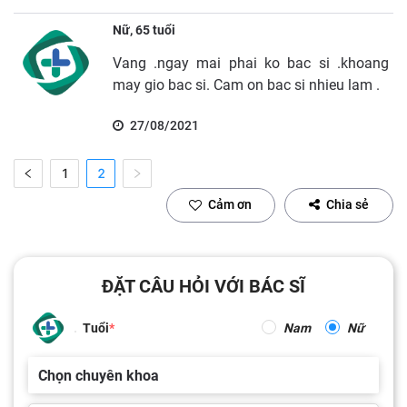
Nữ, 65 tuổi
Vang .ngay mai phai ko bac si .khoang
may gio bac si. Cam on bac si nhieu lam .
27/08/2021
1
2
Cảm ơn
Chia sẻ
ĐẶT CÂU HỎI VỚI BÁC SĨ
Tuổi
Nam
Nữ
Chọn chuyên khoa