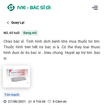
Quay Lại
Nữ, 65 tuổi
Đang mở
Chào bác sĩ. Tinh hình dich benh khó mua thuốc toi tim.
Thuốc hình tren hết roi bac si à. Có the thay loai thuoc
hinh duoi dc ko bac si ..trieu chung. Huyet ap trợ tim .bac
si.
Tim mạch
27/08/2021
6
Trả lời
0
Cảm ơn