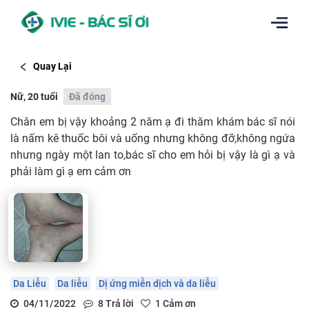
Quay Lại
Nữ, 20 tuổi
Đã đóng
Chân em bị vậy khoảng 2 năm ạ đi thăm khám bác sĩ nói
là nấm kê thuốc bôi và uống nhưng không đỡ,không ngứa
nhưng ngày một lan to,bác sĩ cho em hỏi bị vậy là gì ạ và
phải làm gì ạ em cảm ơn
Da Liễu
Da liễu
Dị ứng miễn dịch và da liễu
04/11/2022
8
Trả lời
1
Cảm ơn