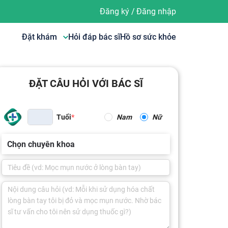
Đăng ký
/
Đăng nhập
Đặt khám
Hỏi đáp bác sĩ
Hồ sơ sức khỏe
ĐẶT CÂU HỎI VỚI BÁC SĨ
Tuổi
Nam
Nữ
Chọn chuyên khoa