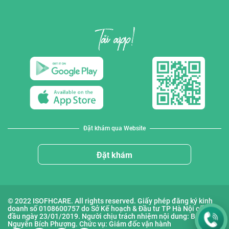
Đặt khám qua Website
Đặt khám
© 2022 ISOFHCARE. All rights reserved. Giấy phép đăng ký kinh
doanh số 0108600757 do Sở Kế hoạch & Đầu tư TP Hà Nội cấp lần
đầu ngày 23/01/2019. Người chịu trách nhiệm nội dung: Bà
Nguyễn Bích Phượng. Chức vụ: Giám đốc vận hành