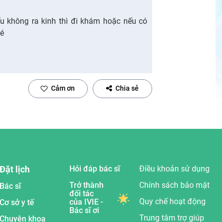
ếu không ra kinh thì đi khám hoặc nếu có
hé
Cảm ơn
Chia sẻ
Đặt lịch
Hỏi đáp bác sĩ
Điều khoản sử dụng
Trở thành
Chính sách bảo mật
Bác sĩ
đối tác
Quy chế hoạt động
của IVIE -
Cơ sở y tế
Bác sĩ ơi
Trung tâm trợ giúp
Chuyên khoa