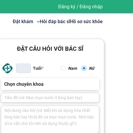
Đăng ký
/
Đăng nhập
Đặt khám
Hỏi đáp bác sĩ
Hồ sơ sức khỏe
ĐẶT CÂU HỎI VỚI BÁC SĨ
Tuổi
Nam
Nữ
Chọn chuyên khoa