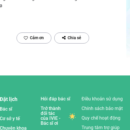
 ạ
Cảm ơn
Chia sẻ
Đặt lịch
Hỏi đáp bác sĩ
Điều khoản sử dụng
Trở thành
Chính sách bảo mật
Bác sĩ
đối tác
Quy chế hoạt động
của IVIE -
Cơ sở y tế
Bác sĩ ơi
Trung tâm trợ giúp
Chuyên khoa