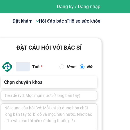
Đăng ký
/
Đăng nhập
Đặt khám
Hỏi đáp bác sĩ
Hồ sơ sức khỏe
ĐẶT CÂU HỎI VỚI BÁC SĨ
Tuổi
Nam
Nữ
Chọn chuyên khoa