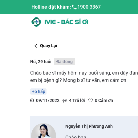
Hotline đặt khám:
1900 3367
Quay Lại
Nữ, 29 tuổi
Đã đóng
Chào bác sĩ mấy hôm nay buổi sáng, em dậy đán
em bị bệnh gì? Mong b sĩ tư vấn, em cảm ơn
Hô hấp
09/11/2022
4
Trả lời
0
Cảm ơn
Nguyễn Thị Phương Anh
Chào bạn