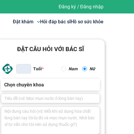
Đăng ký
/
Đăng nhập
Đặt khám
Hỏi đáp bác sĩ
Hồ sơ sức khỏe
ĐẶT CÂU HỎI VỚI BÁC SĨ
Tuổi
Nam
Nữ
Chọn chuyên khoa