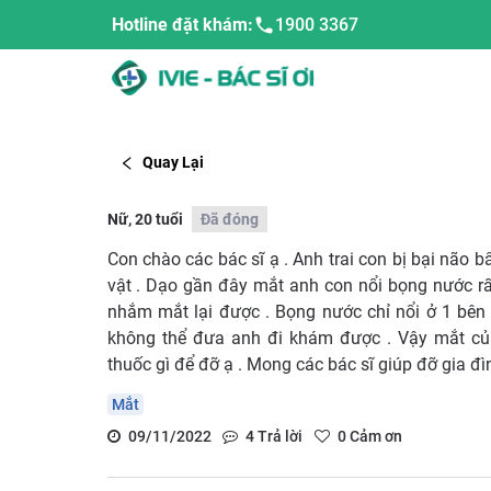
Hotline đặt khám:
1900 3367
Quay Lại
Nữ, 20 tuổi
Đã đóng
Con chào các bác sĩ ạ . Anh trai con bị bại não 
vật . Dạo gần đây mắt anh con nổi bọng nước rất
nhắm mắt lại được . Bọng nước chỉ nổi ở 1 bên 
không thể đưa anh đi khám được . Vậy mắt củ
thuốc gì để đỡ ạ . Mong các bác sĩ giúp đỡ gia đì
Mắt
09/11/2022
4
Trả lời
0
Cảm ơn