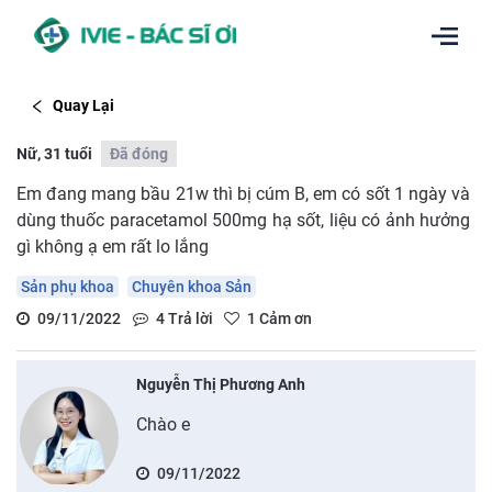
Quay Lại
Nữ, 31 tuổi
Đã đóng
Em đang mang bầu 21w thì bị cúm B, em có sốt 1 ngày và
dùng thuốc paracetamol 500mg hạ sốt, liệu có ảnh hưởng
gì không ạ em rất lo lắng
Sản phụ khoa
Chuyên khoa Sản
09/11/2022
4
Trả lời
1
Cảm ơn
Nguyễn Thị Phương Anh
Chào e
09/11/2022