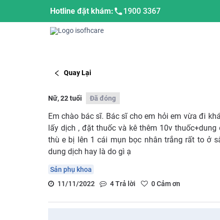
Hotline đặt khám:
1900 3367
Quay Lại
Nữ, 22 tuổi
Đã đóng
Em chào bác sĩ. Bác sĩ cho em hỏi em vừa đi khá
lấy dịch , đặt thuốc và kê thêm 10v thuốc+dung
thù e bị lên 1 cái mụn bọc nhân trắng rất to ở 
dung dịch hay là do gì ạ
Sản phụ khoa
11/11/2022
4
Trả lời
0
Cảm ơn