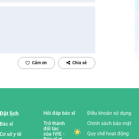
Cảm ơn
Chia sẻ
Đặt lịch
Hỏi đáp bác sĩ
Điều khoản sử dụng
Trở thành
Chính sách bảo mật
Bác sĩ
đối tác
Quy chế hoạt động
của IVIE -
Cơ sở y tế