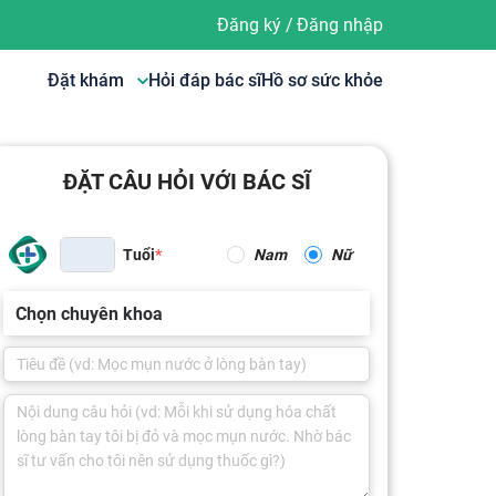
Đăng ký
/
Đăng nhập
Đặt khám
Hỏi đáp bác sĩ
Hồ sơ sức khỏe
ĐẶT CÂU HỎI VỚI BÁC SĨ
Tuổi
Nam
Nữ
Chọn chuyên khoa