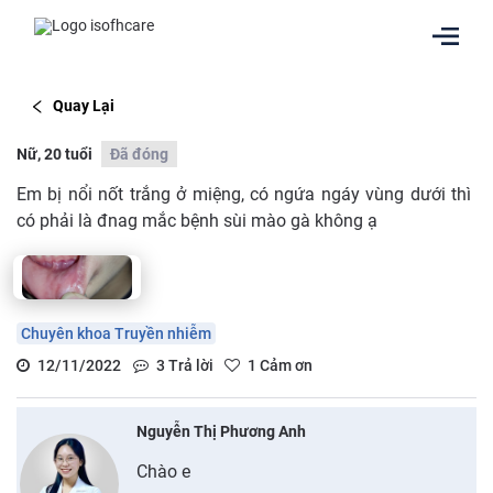
Quay Lại
Nữ, 20 tuổi
Đã đóng
Em bị nổi nốt trắng ở miệng, có ngứa ngáy vùng dưới thì
có phải là đnag mắc bệnh sùi mào gà không ạ
Chuyên khoa Truyền nhiễm
12/11/2022
3
Trả lời
1
Cảm ơn
Nguyễn Thị Phương Anh
Chào e