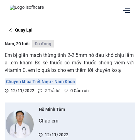
Quay Lại
Nam, 20 tuổi
Đã đóng
Em bị giãn mạch thừng tinh 2-2.5mm nó đau khó chịu lắm
ạ .em khám Bs kê thuốc có mấy thuốc chông viêm với
vitamin C. em lo quá bs cho em thêm lời khuyên ko ạ
Chuyên khoa Tiết Niệu - Nam Khoa
12/11/2022
2
Trả lời
0
Cảm ơn
Hồ Minh Tâm
Chào em
12/11/2022