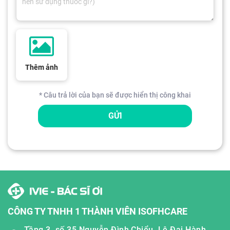
Thêm ảnh
* Câu trả lời của bạn sẽ được hiển thị công khai
GỬI
CÔNG TY TNHH 1 THÀNH VIÊN ISOFHCARE
Tầng 3, số 35 Nguyễn Đình Chiểu, Lê Đại Hành,