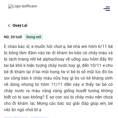
Quay Lại
Nữ, 20 tuổi
Đang mở
E chào bác sĩ, e muốn hỏi chút ạ, bé nhà em hôm 6/11 bé
bị bông tăm đâm vào tai đi khám bs bảo có chảy máu và
bị rách màng nhĩ kê alphachoay về uống sau hôm đấy thì
tai bé khô k hiện tượng chảy nước hay gì, đến 10/11 e cho
bé đi khám lại ở tai mũi họng tw vì bé bị sổ mũi lúc đó bs
soi cũng bảo k chảy máu nữa hay gì bs có kê kháng sinh
về dùng nhưng từ hôm 11/11 đến này e thấy tai bé có
chảy nước ra màu vàng vàng giống huyết tương không
biết có bị sao không? E sợ con soi bị chảy máu nên chưa
cho đi khám lại, Mong các bác siz giải đáp giúp em, bé
vêz ăn ngủ chơi bt ạ