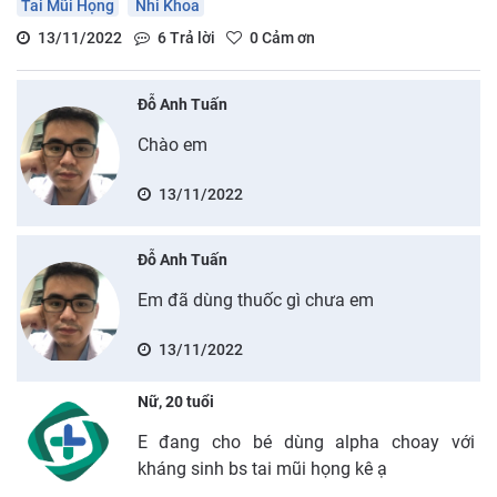
Tai Mũi Họng
Nhi Khoa
13/11/2022
6
Trả lời
0
Cảm ơn
Đỗ Anh Tuấn
Chào em
13/11/2022
Đỗ Anh Tuấn
Em đã dùng thuốc gì chưa em
13/11/2022
Nữ, 20 tuổi
E đang cho bé dùng alpha choay với
kháng sinh bs tai mũi họng kê ạ