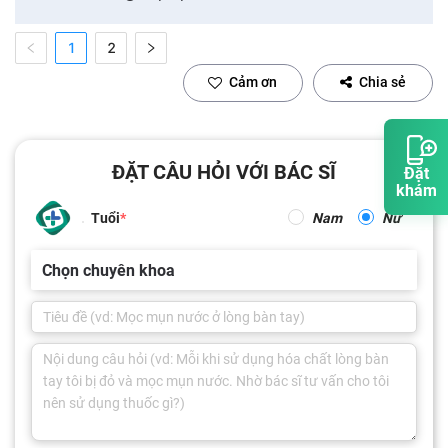
1
2
Cảm ơn
Chia sẻ
ĐẶT CÂU HỎI VỚI BÁC SĨ
Đặt
khám
Tuổi
Nam
Nữ
Chọn chuyên khoa