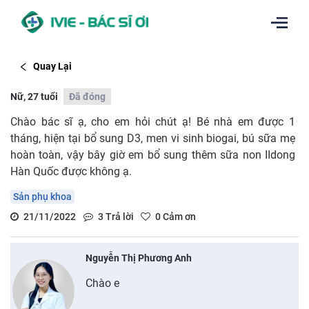
Quay Lại
Nữ, 27 tuổi
Đã đóng
Chào bác sĩ ạ, cho em hỏi chút ạ! Bé nhà em được 1
tháng, hiện tại bổ sung D3, men vi sinh biogai, bú sữa mẹ
hoàn toàn, vậy bây giờ em bổ sung thêm sữa non IIdong
Hàn Quốc được không ạ.
Sản phụ khoa
21/11/2022
3
Trả lời
0
Cảm ơn
Nguyễn Thị Phương Anh
Chào e