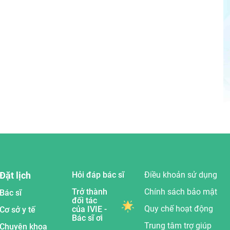
Đặt lịch
Hỏi đáp bác sĩ
Điều khoản sử dụng
Trở thành
Chính sách bảo mật
Bác sĩ
đối tác
Quy chế hoạt động
của IVIE -
Cơ sở y tế
Bác sĩ ơi
Trung tâm trợ giúp
Chuyên khoa