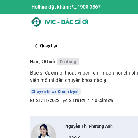
Hotline đặt khám:
1900 3367
Quay Lại
Nam, 26 tuổi
Đã đóng
Bác sĩ ơi, em bị thoát vị bẹn, em muốn hỏi chi
viện mổ thì đến chuyên khoa nào ạ
Chuyên khoa Khám bệnh
21/11/2022
2
Trả lời
0
Cảm ơn
Nguyễn Thị Phương Anh
Chào e