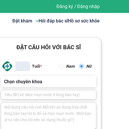
Đăng ký
/
Đăng nhập
Đặt khám
Hỏi đáp bác sĩ
Hồ sơ sức khỏe
ĐẶT CÂU HỎI VỚI BÁC SĨ
Tuổi
Nam
Nữ
Chọn chuyên khoa