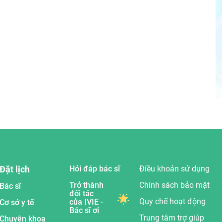
Đặt lịch
Hỏi đáp bác sĩ
Điều khoản sử dụng
Trở thành
Chính sách bảo mật
Bác sĩ
đối tác
Quy chế hoạt động
của IVIE -
Cơ sở y tế
Bác sĩ ơi
Trung tâm trợ giúp
Chuyên khoa