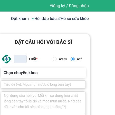
Đăng ký
/
Đăng nhập
Đặt khám
Hỏi đáp bác sĩ
Hồ sơ sức khỏe
ĐẶT CÂU HỎI VỚI BÁC SĨ
Tuổi
Nam
Nữ
Chọn chuyên khoa