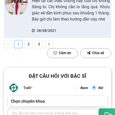
Hiện tại các triệu chứng này của chị không
đáng lo. Chị không cần lo lắng quá. Khứu
giác sẽ dần bình phục sau khoảng 1 tháng.
Bây giờ chị làm theo hướng dần này nhé
28/08/2021
1
2
3
Cảm ơn
Chia sẻ
ĐẶT CÂU HỎI VỚI BÁC SĨ
Tuổi
Nam
Nữ
Chọn chuyên khoa