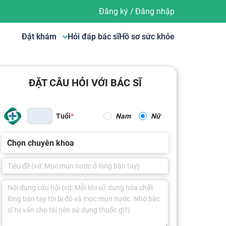
Đăng ký
/
Đăng nhập
Đặt khám
Hỏi đáp bác sĩ
Hồ sơ sức khỏe
ĐẶT CÂU HỎI VỚI BÁC SĨ
Tuổi
Nam
Nữ
Chọn chuyên khoa