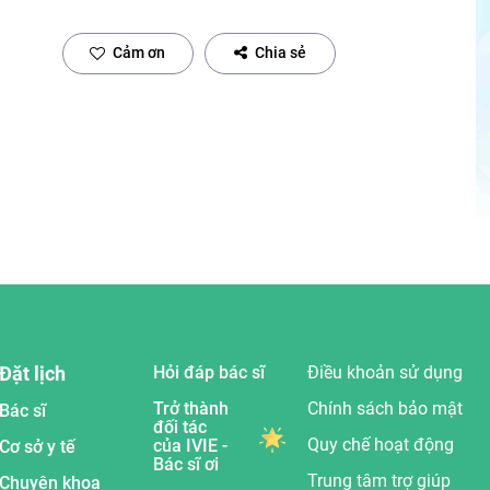
Cảm ơn
Chia sẻ
Đặt lịch
Hỏi đáp bác sĩ
Điều khoản sử dụng
Trở thành
Chính sách bảo mật
Bác sĩ
đối tác
Quy chế hoạt động
của IVIE -
Cơ sở y tế
Bác sĩ ơi
Trung tâm trợ giúp
Chuyên khoa