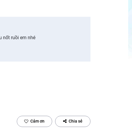
u nốt ruồi em nhé
Cảm ơn
Chia sẻ