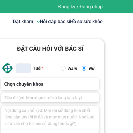
Đăng ký
/
Đăng nhập
Đặt khám
Hỏi đáp bác sĩ
Hồ sơ sức khỏe
ĐẶT CÂU HỎI VỚI BÁC SĨ
Tuổi
Nam
Nữ
Chọn chuyên khoa