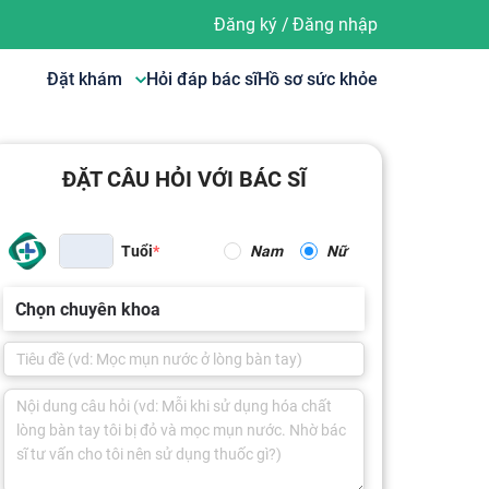
Đăng ký
/
Đăng nhập
Đặt khám
Hỏi đáp bác sĩ
Hồ sơ sức khỏe
ĐẶT CÂU HỎI VỚI BÁC SĨ
Tuổi
Nam
Nữ
Chọn chuyên khoa