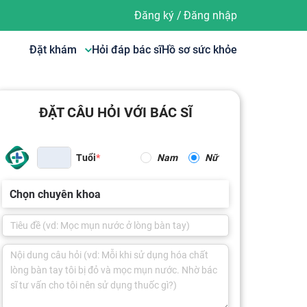
Đăng ký
/
Đăng nhập
Đặt khám
Hỏi đáp bác sĩ
Hồ sơ sức khỏe
ĐẶT CÂU HỎI VỚI BÁC SĨ
Tuổi
Nam
Nữ
Chọn chuyên khoa