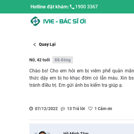
Hotline đặt khám:
1900 3367
Quay Lại
Nữ, 42 tuổi
Đã đóng
Chào bs! Cho em hỏi em bị viêm phế quản mãn
thức dậy em bị ho khạc đờm có lẫn máu. Xin bs
tránh điều trị. Em gửi ảnh bs kiểm tra giúp ạ.
07/12/2022
13
Trả lời
1
Cảm ơn
Hồ Minh Tâm