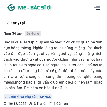
Quay Lại
Nam, 36 tuổi
Đã đóng
Bác sĩ ơi. Giải đáp giúp em về việc 2 vợ ck có quan hệ tình
dục bằng miệng. Nghĩa là người ck dùng miệng kích thích
vào âm đạo của người vợ và người vợ dùng miệng kích
thích vào dương vật của người ck.làm như vậy là tốt hay
là ko tốt ạ.em nghe có 1 số người nói là tốt còn 1 số nói là
ko tốt.em rất mong bác sĩ sẽ giải đáp thắc mắc này của
em ạ.vì vợ chồng em cũng thi thoảng có qhtd bằng
miệng.mong bác sĩ tư vấn giúp em điều gì nên làm hoặc
ko nên làm. Em cảm ơn bác sĩ nhiều ạ
Chuyên khoa Phụ Sản - KHHGĐ
10/12/2022
3
Trả lời
1
Cảm ơn