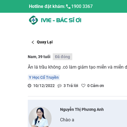
Hotline đặt khám:
1900 3367
Quay Lại
Nam, 39 tuổi
Đã đóng
Ăn lá trầu không .có làm giảm tạo miễn và miễn 
Y Học Cổ Truyền
10/12/2022
3
Trả lời
0
Cảm ơn
Nguyễn Thị Phương Anh
Chào a