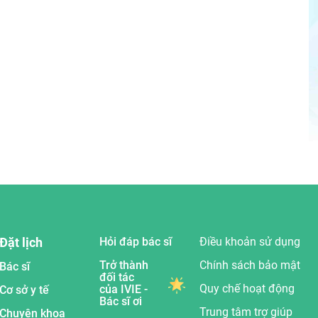
Đặt lịch
Hỏi đáp bác sĩ
Điều khoản sử dụng
Trở thành
Chính sách bảo mật
Bác sĩ
đối tác
Quy chế hoạt động
của IVIE -
Cơ sở y tế
Bác sĩ ơi
Trung tâm trợ giúp
Chuyên khoa