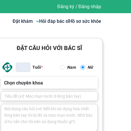
Đăng ký
/
Đăng nhập
Đặt khám
Hỏi đáp bác sĩ
Hồ sơ sức khỏe
ĐẶT CÂU HỎI VỚI BÁC SĨ
Tuổi
Nam
Nữ
Chọn chuyên khoa