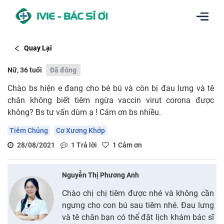
Quay Lại
Nữ, 36 tuổi
Đã đóng
Chào bs hiện e đang cho bé bú và còn bị đau lưng và tê
chân không biết tiêm ngừa vaccin virut corona được
không? Bs tư vấn dùm ạ ! Cảm ơn bs nhiều.
Tiêm Chủng
Cơ Xương Khớp
28/08/2021
1
Trả lời
1
Cảm ơn
Nguyễn Thị Phương Anh
Chào chị chị tiêm được nhé và không cần
ngưng cho con bú sau tiêm nhé. Đau lưng
và tê chân bạn có thể đặt lịch khám bác sĩ