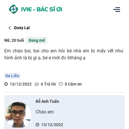
Quay Lại
Nữ, 20 tuổi
Đang mở
Em chào bsi, bsi cho em hỏi bé nhà em bị mấy vết như
hình ảnh là bị gì ạ, bé e mới đc 6tháng ạ
Da Liễu
13/12/2022
6
Trả lời
0
Cảm ơn
Đỗ Anh Tuấn
Chào em
13/12/2022