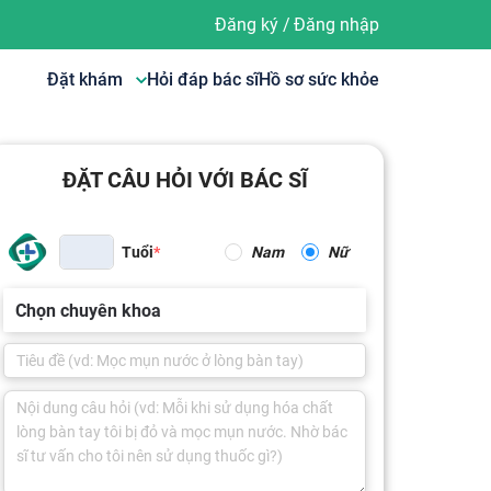
Đăng ký
/
Đăng nhập
Đặt khám
Hỏi đáp bác sĩ
Hồ sơ sức khỏe
ĐẶT CÂU HỎI VỚI BÁC SĨ
Tuổi
Nam
Nữ
Chọn chuyên khoa