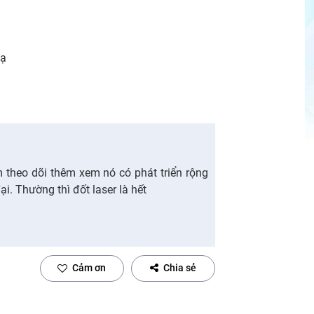
 ạ
m theo dõi thêm xem nó có phát triển rộng
ại. Thường thì đốt laser là hết
Cảm ơn
Chia sẻ