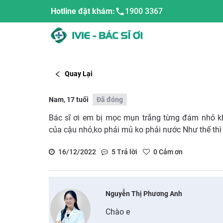
Hotline đặt khám:
1900 3367
Quay Lại
Nam, 17 tuổi
Đã đóng
Bác sĩ ơi em bị mọc mụn trắng từng đám nhỏ k
của cậu nhỏ,ko phải mủ ko phải nước Như thế thì
16/12/2022
5
Trả lời
0
Cảm ơn
Nguyễn Thị Phương Anh
Chào e