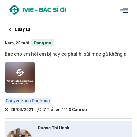
Quay Lại
Nam, 22 tuổi
Đang mở
Bác cho em hỏi em bị nay co phải bị sùi mào gà không ạ
Chuyên khoa Phụ khoa
28/08/2021
7
Trả lời
0
Cảm ơn
Dương Thị Hạnh