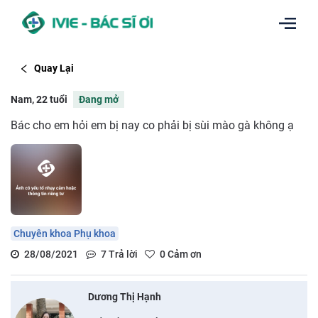
Quay Lại
Nam, 22 tuổi
Đang mở
Bác cho em hỏi em bị nay co phải bị sùi mào gà không ạ
Chuyên khoa Phụ khoa
28/08/2021
7
Trả lời
0
Cảm ơn
Dương Thị Hạnh