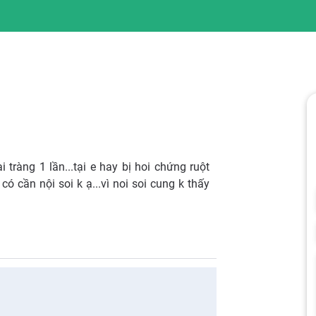
ràng 1 lần...tại e hay bị hoi chứng ruột
có cần nội soi k ạ...vì noi soi cung k thấy