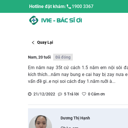
Hotline đặt khám:
1900 3367
Quay Lại
Nam, 20 tuổi
Đã đóng
Em năm nay 35t cứ cách 1.5 năm em nội sôi đai t
kích thích...năm nay bung e cai hay bị zay nưa e 
vấn đề gi..e nọi soi cách đay 1.năm ruỡi à...
21/12/2022
5
Trả lời
0
Cảm ơn
Dương Thị Hạnh