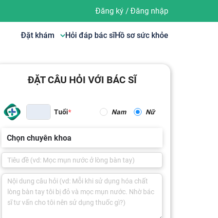
Đăng ký
/
Đăng nhập
Đặt khám
Hỏi đáp bác sĩ
Hồ sơ sức khỏe
ĐẶT CÂU HỎI VỚI BÁC SĨ
Tuổi
Nam
Nữ
Chọn chuyên khoa