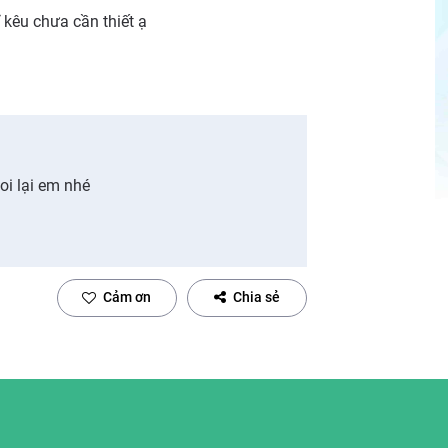
 kêu chưa cần thiết ạ
oi lại em nhé
Cảm ơn
Chia sẻ