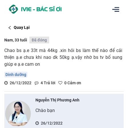
Quay Lại
Nam, 33 tuổi
Đã đóng
Chao bs ạ.e 33t mà 44kg .xin hỏi bs làm thế nào để cải
thiện ạ.e chưa khi nao dk 50kg ạ.vậy nhờ bs tv bổ sung
giúp e ạ.e cam on
Dinh dưỡng
26/12/2022
4
Trả lời
0
Cảm ơn
Nguyễn Thị Phương Anh
Chào bạn
26/12/2022