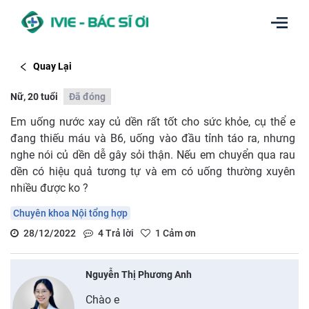
Quay Lại
Nữ, 20 tuổi
Đã đóng
Em uống nước xay củ dền rất tốt cho sức khỏe, cụ thể e
đang thiếu máu và B6, uống vào đầu tỉnh táo ra, nhưng
nghe nói củ dền dễ gây sỏi thận. Nếu em chuyển qua rau
dền có hiệu quả tương tự và em có uống thường xuyên
nhiều được ko ?
Chuyên khoa Nội tổng hợp
28/12/2022
4
Trả lời
1
Cảm ơn
Nguyễn Thị Phương Anh
Chào e