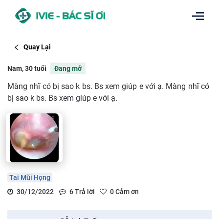
Quay Lại
Nam, 30 tuổi
Đang mở
Màng nhĩ có bị sao k bs. Bs xem giúp e với ạ. Màng nhĩ có
bị sao k bs. Bs xem giúp e với ạ.
Tai Mũi Họng
30/12/2022
6
Trả lời
0
Cảm ơn