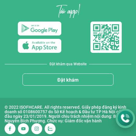
Đặt khám qua Website
Đặt khám
© 2022 ISOFHCARE. All rights reserved. Giấy phép đăng ký kinh
doanh số 0108600757 do Sở Kế hoạch & Đầu tư TP Hà Nội cấp lần
đầu ngày 23/01/2019. Người chịu trách nhiệm nội dung: Bà
Nguyễn Bích Phượng. Chức vụ: Giám đốc vận hành