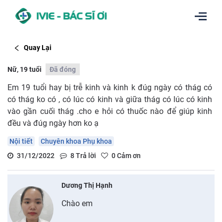
Quay Lại
Nữ, 19 tuổi
Đã đóng
Em 19 tuổi hay bị trễ kinh và kinh k đúg ngày có thág có
có thág ko có , có lúc có kinh và giữa thág có lúc có kinh
vào gần cuối thág .cho e hỏi có thuốc nào để giúp kinh
đều và đúg ngày hơn ko ạ
Nội tiết
Chuyên khoa Phụ khoa
31/12/2022
8
Trả lời
0
Cảm ơn
Dương Thị Hạnh
Chào em