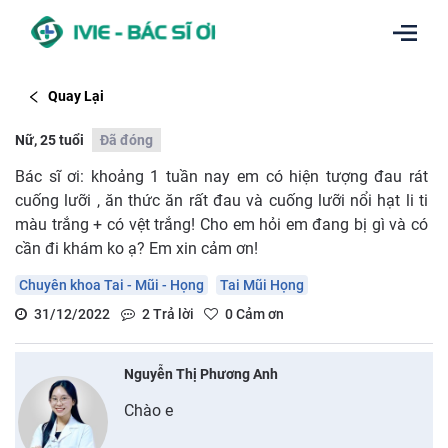
Quay Lại
Nữ, 25 tuổi
Đã đóng
Bác sĩ ơi: khoảng 1 tuần nay em có hiện tượng đau rát
cuống lưỡi , ăn thức ăn rất đau và cuống lưỡi nổi hạt li ti
màu trắng + có vệt trắng! Cho em hỏi em đang bị gì và có
cần đi khám ko ạ? Em xin cảm ơn!
Chuyên khoa Tai - Mũi - Họng
Tai Mũi Họng
31/12/2022
2
Trả lời
0
Cảm ơn
Nguyễn Thị Phương Anh
Chào e