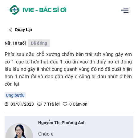
Quay Lại
Nữ, 18 tuổi
Đã đóng
Phía sau đầu chỗ xương chẩm bên trái sát vùng gáy em
có 1 cục to hơn hạt đậu 1 xíu ấn vào thì thấy nó di động
lâu lâu nó gây ê nhứt xung quanh vùng đó nó đã xuất hiện
hơn 1 năm rồi và dạo gần đây e cũng bị đau nhứt ở bên
còn lại
Ung bướu
03/01/2023
7
Trả lời
0
Cảm ơn
Nguyễn Thị Phương Anh
Chào e