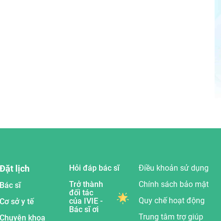
Đặt lịch
Hỏi đáp bác sĩ
Điều khoản sử dụng
Trở thành
Chính sách bảo mật
Bác sĩ
đối tác
Quy chế hoạt động
của IVIE -
Cơ sở y tế
Bác sĩ ơi
Trung tâm trợ giúp
Chuyên khoa