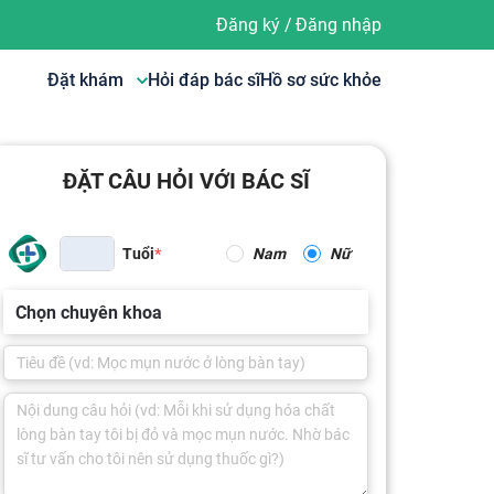
Đăng ký
/
Đăng nhập
Đặt khám
Hỏi đáp bác sĩ
Hồ sơ sức khỏe
ĐẶT CÂU HỎI VỚI BÁC SĨ
Tuổi
Nam
Nữ
Chọn chuyên khoa