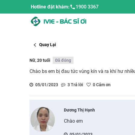
Hotline đặt khám:
1900 3367
Quay Lại
Nữ, 20 tuổi
Đã đóng
Chào bs em bị đau tức vùng kín và ra khí hư nhiều
05/01/2023
3
Trả lời
0
Cảm ơn
Dương Thị Hạnh
Chào em
05/01/2023