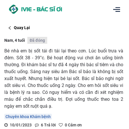
Quay Lại
Nam, 4 tuổi
Đã đóng
Bé nhà em bị sốt tái đi tái lại theo cơn. Lúc buổi trưa và
đêm. Sốt 38 - 39°c. Bé hoạt động vui chơi ăn uống bình
thường. Đi khám bác sĩ tư đã 4 ngày thì bác sĩ tiêm và cho
thuốc uống. Sáng nay siêu âm Bác sĩ bảo là không bị sốt
xuất huyết. Nhưng hiện tại bé lại sốt. Bác sĩ bảo nghi ngờ
sốt siêu vi. Cho thuốc uống 2 ngày. Cho em hỏi sốt siêu vi
là bệnh lý ra sao. Có nguy hiểm và có cần đi xét nghiệm
máu để chắc chắn điều trị. Đợi uống thuốc theo toa 2
ngày em sốt ruột quá ạ.
Chuyên khoa Khám bệnh
10/01/2023
6
Trả lời
0
Cảm ơn