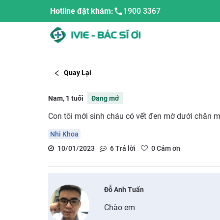
Hotline đặt khám:
1900 3367
Quay Lại
Nam, 1 tuổi
Đang mở
Con tôi mới sinh cháu có vết đen mờ dưới chân m
Nhi Khoa
10/01/2023
6
Trả lời
0
Cảm ơn
Đỗ Anh Tuấn
Chào em