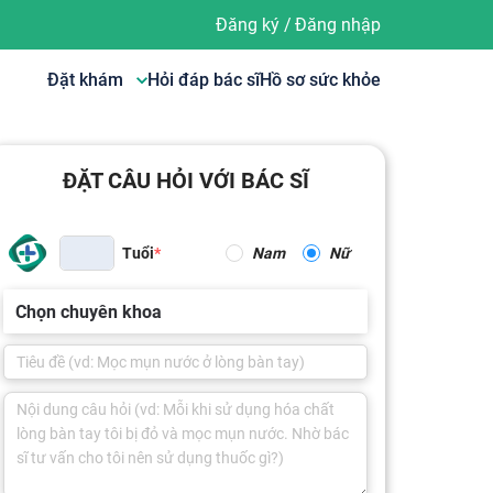
Đăng ký
/
Đăng nhập
Đặt khám
Hỏi đáp bác sĩ
Hồ sơ sức khỏe
ĐẶT CÂU HỎI VỚI BÁC SĨ
Tuổi
Nam
Nữ
Chọn chuyên khoa