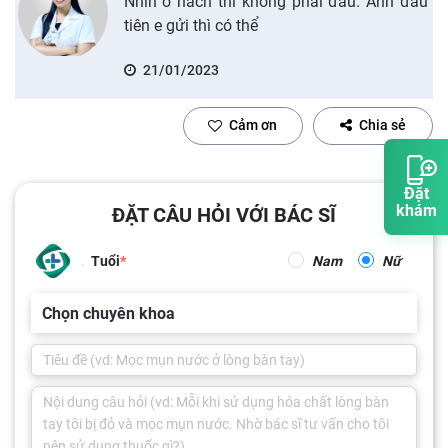
Nhìn ở nách thì không phải đâu. Ảnh đầu
tiên e gửi thì có thể
21/01/2023
Cảm ơn
Chia sẻ
Đặt
khám
ĐẶT CÂU HỎI VỚI BÁC SĨ
Tuổi
Nam
Nữ
Chọn chuyên khoa