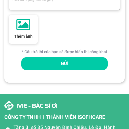
Thêm ảnh
* Câu trả lời của bạn sẽ được hiển thị công khai
GỬI
CÔNG TY TNHH 1 THÀNH VIÊN ISOFHCARE
Tầng 3, số 35 Nguyễn Đình Chiểu, Lê Đại Hành,