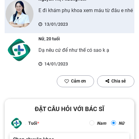
E đi khám phụ khoa xem máu từ đâu e nhé
13/01/2023
Nữ, 20 tuổi
Dạ nêu cứ để như thế có sao k ạ
14/01/2023
Cảm ơn
Chia sẻ
ĐẶT CÂU HỎI VỚI BÁC SĨ
Tuổi
Nam
Nữ