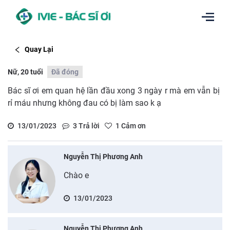
Quay Lại
Nữ, 20 tuổi
Đã đóng
Bác sĩ ơi em quan hệ lần đầu xong 3 ngày r mà em vẫn bị
rỉ máu nhưng không đau có bị làm sao k ạ
13/01/2023
3
Trả lời
1
Cảm ơn
Nguyễn Thị Phương Anh
Chào e
13/01/2023
Nguyễn Thị Phương Anh