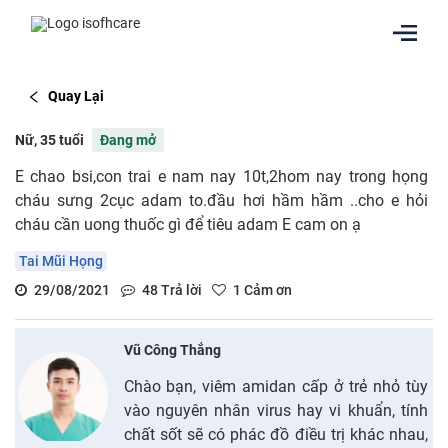
Quay Lại
Nữ, 35 tuổi
Đang mở
E chao bsi,con trai e nam nay 10t,2hom nay trong họng
cháu sưng 2cục adam to.đầu hơi hầm hầm ..cho e hỏi
cháu cần uong thuốc gì để tiêu adam E cam on ạ
Tai Mũi Họng
29/08/2021
48
Trả lời
1
Cảm ơn
Vũ Công Thắng
Chào bạn, viêm amidan cấp ở trẻ nhỏ tùy
vào nguyên nhân virus hay vi khuẩn, tính
chất sốt sẽ có phác đồ điều trị khác nhau,