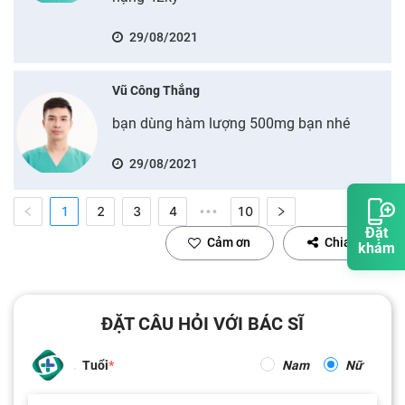
29/08/2021
Vũ Công Thắng
bạn dùng hàm lượng 500mg bạn nhé
29/08/2021
1
2
3
4
10
•••
Đặt
Cảm ơn
Chia sẻ
khám
ĐẶT CÂU HỎI VỚI BÁC SĨ
Tuổi
Nam
Nữ