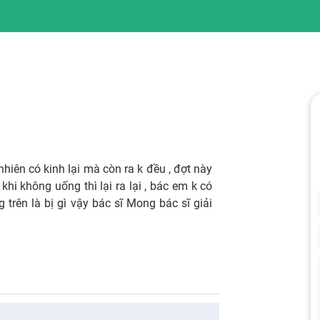
hiên có kinh lại mà còn ra k đều , đợt này
khi không uống thì lại ra lại , bác em k có
 trên là bị gì vậy bác sĩ Mong bác sĩ giải