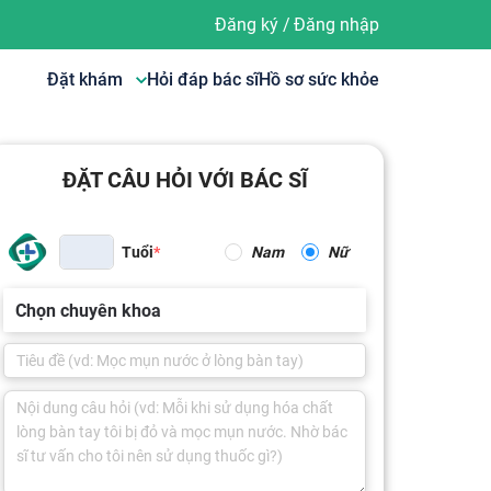
Đăng ký
/
Đăng nhập
Đặt khám
Hỏi đáp bác sĩ
Hồ sơ sức khỏe
ĐẶT CÂU HỎI VỚI BÁC SĨ
Tuổi
Nam
Nữ
Chọn chuyên khoa