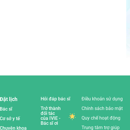
Đặt lịch
Hỏi đáp bác sĩ
Điều khoản sử dụng
Trở thành
Chính sách bảo mật
Bác sĩ
đối tác
Quy chế hoạt động
của IVIE -
Cơ sở y tế
Bác sĩ ơi
Trung tâm trợ giúp
Chuyên khoa