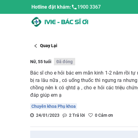
Hotline đặt khám:
1900 3367
Quay Lại
Nữ, 55 tuổi
Đã đóng
Bác sĩ cho e hỏi bác em mãn kinh 1-2 năm rồi tự n
bị ra lâu nữa , có uống thuốc thì ngưng ra nhưng 
chồng nên k có qhtd ạ , cho e hỏi các triệu chứng
đáp giúp em ạ
Chuyên khoa Phụ khoa
24/01/2023
2
Trả lời
0
Cảm ơn